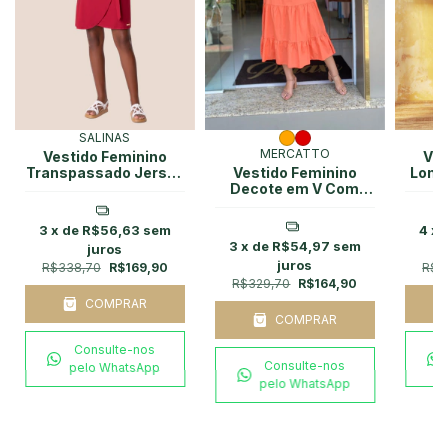
SALINAS
MERCATTO
Vestido Feminino
Ves
Transpassado Jersey
Vestido Feminino
Longo
Com Amarracao
Decote em V Com
Salinas
Babados Mecatto
3
x de
R$56,63
sem
4
x 
3
x de
R$54,97
sem
juros
juros
R$338,70
R$169,90
R$3
R$329,70
R$164,90
COMPRAR
COMPRAR
Consulte-nos
Consulte-nos
pelo WhatsApp
pelo WhatsApp