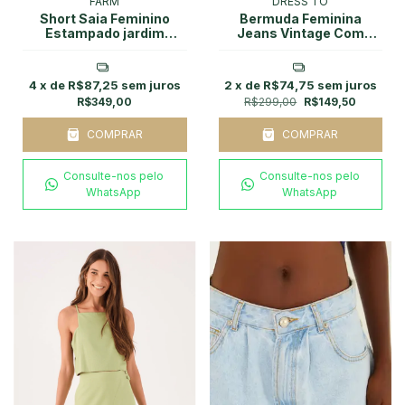
FARM
DRESS TO
Short Saia Feminino
Bermuda Feminina
Estampado jardim
Jeans Vintage Com
Porcelana Farm
Cinto Dress To
4
x de
R$87,25
sem juros
2
x de
R$74,75
sem juros
R$349,00
R$299,00
R$149,50
COMPRAR
COMPRAR
Consulte-nos pelo
Consulte-nos pelo
WhatsApp
WhatsApp