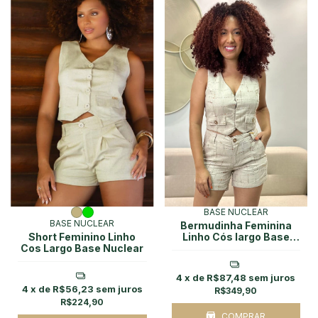
BASE NUCLEAR
BASE NUCLEAR
Bermudinha Feminina
Short Feminino Linho
Linho Cós largo Base
Cos Largo Base Nuclear
Nuclear
4
x de
R$87,48
sem juros
4
x de
R$56,23
sem juros
R$349,90
R$224,90
COMPRAR