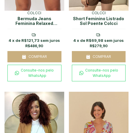
COLCCI
COLCCI
Bermuda Jeans
Short Feminino Listrado
Feminina Relaxed
Sol Poente Colcci
Destroyed Colcci
4
x de
R$121,73
sem juros
4
x de
R$69,98
sem juros
R$486,90
R$279,90
COMPRAR
COMPRAR
Consulte-nos pelo
Consulte-nos pelo
WhatsApp
WhatsApp