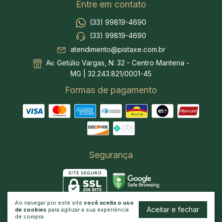
Entre em contato
(33) 99819-4690
(33) 99819-4690
atendimento@pistaxe.com.br
Av. Getúlio Vargas, N: 32 - Centro Mantena -
MG | 32.243.821/0001-45
Formas de pagamento
Segurança
Ao navegar por este site
você aceita o uso
Aceitar e fechar
de cookies
para agilizar a sua experiência
de compra.