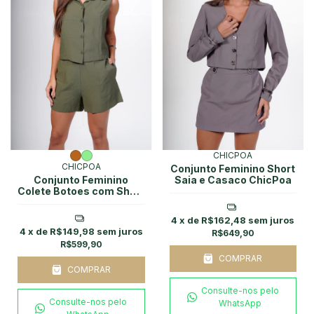
CHICPOA
CHICPOA
Conjunto Feminino Short
Conjunto Feminino
Saia e Casaco ChicPoa
Colete Botoes com Short
Chicpoa
4
x de
R$162,48
sem juros
4
x de
R$149,98
sem juros
R$649,90
R$599,90
COMPRAR
COMPRAR
Consulte-nos pelo
Consulte-nos pelo
WhatsApp