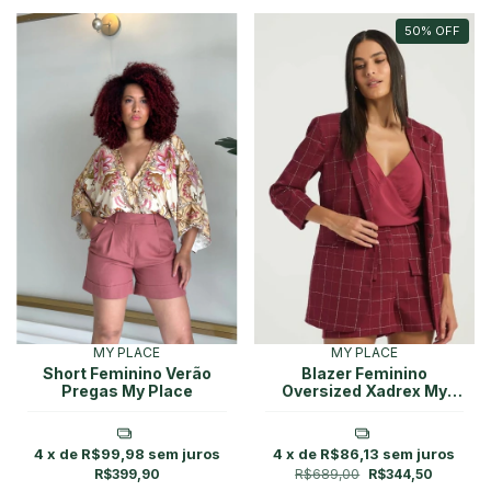
50
%
OFF
MY PLACE
MY PLACE
Blazer Feminino
Short Feminino Verão
Oversized Xadrex My
Pregas My Place
Place
4
x de
R$86,13
sem juros
4
x de
R$99,98
sem juros
R$689,00
R$344,50
R$399,90