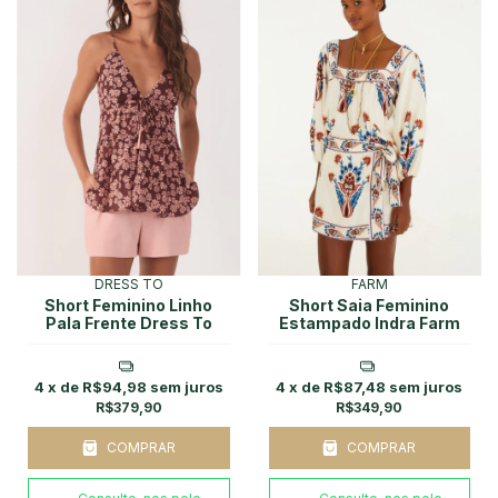
DRESS TO
FARM
Short Feminino Linho
Short Saia Feminino
Pala Frente Dress To
Estampado Indra Farm
4
x de
R$94,98
sem juros
4
x de
R$87,48
sem juros
R$379,90
R$349,90
COMPRAR
COMPRAR