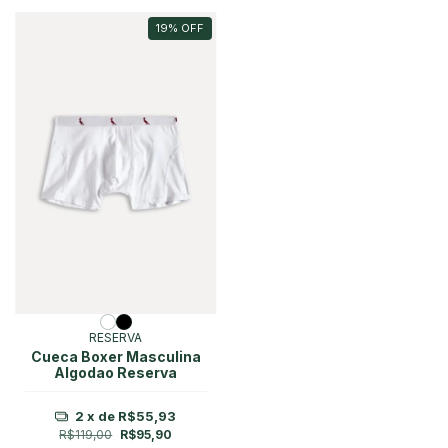
19
%
OFF
RESERVA
Cueca Boxer Masculina
Algodao Reserva
2
x de
R$55,93
R$119,00
R$95,90