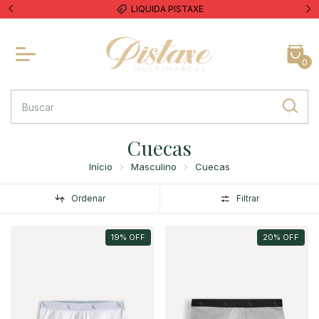
LIQUIDA PISTAXE
0
Cuecas
Início
Masculino
Cuecas
Ordenar
Filtrar
19
%
OFF
20
%
OFF