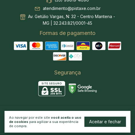
(33) 99819-4690
atendimento@pistaxe.com.br
Av. Getúlio Vargas, N: 32 - Centro Mantena -
MG | 32.243.821/0001-45
Formas de pagamento
Segurança
Cuecas
- Pistaxe Modas
Ao navegar por este site
você aceita o uso
Aceitar e fechar
©2026. Pistaxe Multimarcas - 32243821000145. Todos os direitos
de cookies
para agilizar a sua experiência
reservados.
de compra.