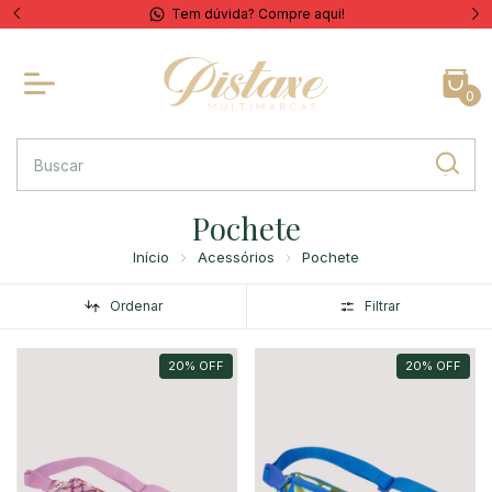
Tem dúvida? Compre aqui!
0
Pochete
Início
Acessórios
Pochete
Ordenar
Filtrar
20
%
OFF
20
%
OFF