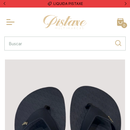
LIQUIDA PISTAXE
0