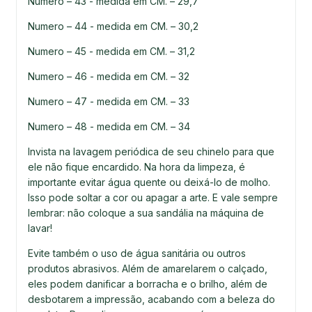
Numero – 43 - medida em CM. – 29,7
Numero – 44 - medida em CM. – 30,2
Numero – 45 - medida em CM. – 31,2
Numero – 46 - medida em CM. – 32
Numero – 47 - medida em CM. – 33
Numero – 48 - medida em CM. – 34
Invista na lavagem periódica de seu chinelo para que
ele não fique encardido. Na hora da limpeza, é
importante evitar água quente ou deixá-lo de molho.
Isso pode soltar a cor ou apagar a arte. E vale sempre
lembrar: não coloque a sua sandália na máquina de
lavar!
Evite também o uso de água sanitária ou outros
produtos abrasivos. Além de amarelarem o calçado,
eles podem danificar a borracha e o brilho, além de
desbotarem a impressão, acabando com a beleza do