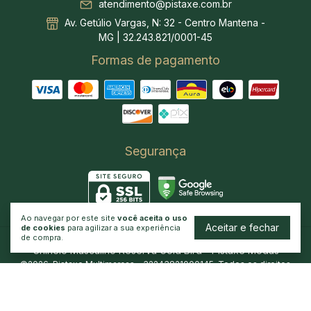
atendimento@pistaxe.com.br
Av. Getúlio Vargas, N: 32 - Centro Mantena -
MG | 32.243.821/0001-45
Formas de pagamento
Segurança
Ao navegar por este site
você aceita o uso
Aceitar e fechar
de cookies
para agilizar a sua experiência
de compra.
Chinelo Masculino Reserva Gold Bird
- Pistaxe Modas
©2026. Pistaxe Multimarcas - 32243821000145. Todos os direitos
reservados.