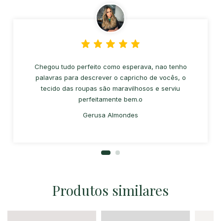
Chegou tudo perfeito como esperava, nao tenho
palavras para descrever o capricho de vocês, o
tecido das roupas são maravilhosos e serviu
perfeitamente bem.o
Gerusa Almondes
Produtos similares