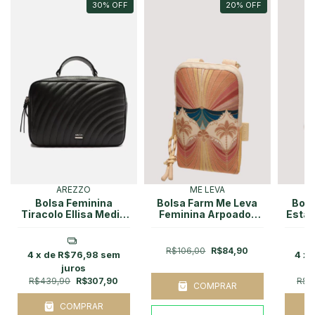
30
%
OFF
20
%
OFF
AREZZO
ME LEVA
Bolsa Feminina
Bolsa Farm Me Leva
Bols
Tiracolo Ellisa Media
Feminina Arpoador
Estam
Preta Arezzo
Abacaxi Decor
R$106,00
R$84,90
4
x de
R$76,98
sem
4
x 
juros
R$439,90
R$307,90
R$2
COMPRAR
COMPRAR