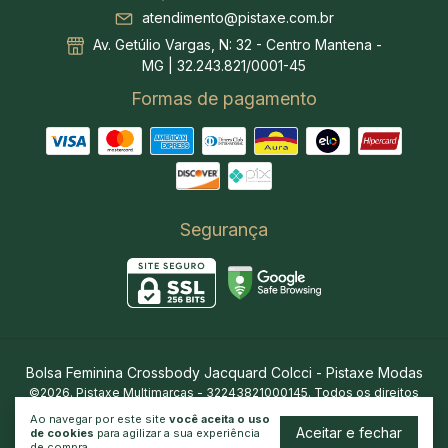
atendimento@pistaxe.com.br
Av. Getúlio Vargas, N: 32 - Centro Mantena -
MG | 32.243.821/0001-45
Formas de pagamento
Segurança
Bolsa Feminina Crossbody Jacquard Colcci
- Pistaxe Modas
©2026. Pistaxe Multimarcas - 32243821000145. Todos os direitos
reservados.
Ao navegar por este site
você aceita o uso
Aceitar e fechar
de cookies
para agilizar a sua experiência
de compra.